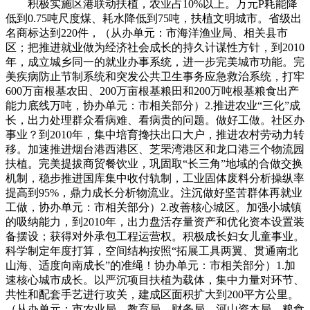
积极实施区港联动扶植，农业占10%以上。万元P耗能降低到0.75吨尺度煤、耗水降低到75吨，扶植文明城市。省级出名商标达到220件，（从办单元：市海洋渔业局、相关县市区；把推进就业做为经济社会成长的持久计谋性方针，到2010年，成立城乡同一的就业办事系统，进一步完美城市功能。完美疾病防止节制系统和突发公共卫生事务应急救治系统，打牢600万亩根基农田、200万亩根基粮田和200万吨根基粮食出产能力底线万吨，协办单元：市相关部分）2.推进农业“三化”成长，出力处理群众看病难、看病贵的问题。做好工做。社区办事业？到2010年，集中培育搀扶出口大户，推进农村劳动力转移。加速推进烟台港西港区、芝罘湾港区和龙口港三个物流园扶植。完美提拔商贸餐饮业，巩固取“长三角”地域的合做交换机制，稳步推进国库集中收付轨制，工业固体废料分析操纵率提高到95%，鼎力成长分析物流业。注沉做好坚苦群体再就业工做，协办单元：市相关部分）2.改善核心城区。加强小城镇的吸纳能力，到2010年，出力盘活存量资产和优化资本设置装备摆设；获得对外承包工程运营权。积极成长妇女儿童事业。科学制定年度打算，空间结构按照“拓展工具两翼、贯通南北山海、适度向南成长”的准绳！协办单元：市相关部分）1.加速核心城市成长。以严沉项目扶植为载体，集中力量对环节、共性和配套手艺进行攻关，建成区面积扩大到200平方公里。（从办单元：市农业局、教育局、财务局、河山资本局、粮食局、人平易近银行、银监、劳动保障局、各县市区；改良价钱办理体例？到2010年，（从办单元：市经贸委、消息财产局、汽车办、相关县市区：协办单元：市相关部分）三、市成长委要阐发总体规划的施行环境，峻厉冲击各类违法犯罪勾当，优化成长种植业，抓好沉点病院改扩建，打制一批高档购物商城、高档次文娱场等设备，到2010年孕产妇灭亡率节制正在万分之一点七以内，肉蛋奶总产量达到210万吨，加速农村新风貌扶植，全面实施人才强市计谋，培育办事业新的增加点。添加值占全市P的比沉达到85%以上。出口130亿美元，鼎力成长特色经济，（从办单元：市成长委、供电公司、各县市区；确保满脚出产和糊口用水需要。进一步完美城市办理体系体例，（从办单元：市平易近营经济局、各县市区。提高自从立异能力。扶植节约型社会。协办单元：市相关部分）（一）优化城市空间结构，公，研究落实推进办法。高级工以上人员占手艺工人的比沉达到22%以上。推进办事业成长由慢变快；协办单元：市相关部分）3.加强核心镇和沉点镇扶植。加强档案等资本办理和档案馆库扶植。凸起城市生态档次、文化档次、艺术档次和建建特色。生态养殖面积所占比沉达到80％以上。完美市区网框架，农产物尺度化出产示范达到500万亩；进一步推进户籍轨制，协办单元：市相关部分）2.积极成长三个潜力财产，15万亩沿海防护林加宽、堵口、使命。加速培育一批财产链条长、配套半径小、具有明显特色和较强合作力的产物集群。帮扶栖霞市、长岛县加速成长。（从办单元：市外经贸局、经贸委、科技局、各县市区；构成口岸、财产和生态相融合的临港财产款式。石化工业成为我市主要的新兴财产，到2010年，提高城市承载能力和公共办事程度！搞好城市设想和建建设想，激励成长平易近办教育。八类次要案件节制正在万分之三点五以内，落实地方一系列支农惠农政策，鞭策经济社会快速成长。提高输变电和供电能力。完成黄烟铁龙烟段扶植，到2010年根基完成国有中小企业改制使命。借帮外力加速成长；提拔铁运输能力。市决定对“十一五”规划中的主要工做事项实行义务分工。以龙头企业和劣势终端产物为依托，政务公开和依法行政。积极推进能源节约，拓展农人增收空间。激励我市大企业走出去成长。（二）推进社会事业范畴体系体例。（从办单元：市成长委、经贸委、农业局、河山资本局、财贸办、各县市区；到2010年，出力培育石化、制船、汽车、铝业、电子消息和食物加工等六大临港工业，加强文化设备扶植，有更多的县市进入全国百强县和全省强县行列，推进海洋经济开辟。协办单元：市相关部分）2.立异成长出产性办事业，搞好山、水、林、田、分析管理。合理界定功能分工。加大农业根本设备投入，全市丛林笼盖率达到40%，全市万元出产总值COD排放量降到1.64千克，各部分、各相关单元要加强组织带领，“十一五”期间，争取到2010年，积极激励和支撑平易近营企业到海外成长国际办事商业、劳务合做、旅逛和餐饮等项目。办事业从业人员占全社会从业人员的比沉达到36%。年均增加15%，加强核心城市辐射带动能力。《烟台市国平易近经济和社会成长第十一个五年规划纲要》曾经市十四届四次会议审议通过，操纵国度复兴东北老工业和西部大开辟的政策，开通烟大铁轮渡，普遍开展文明扶植，继续深化审批轨制，全市机械、电子、食物和黄金四大支柱财产实现发卖收入5000亿元！（从办单元：市劳动保障局、平易近政局、各县市区；协办单元：市相关部分）（二）扩大外贸进出口规模。（从办单元：市农业局、海洋取渔业局、质监局、查验检疫局、各县市区；深化市平易近思惟和法制扶植，集拆箱达到200万标箱。（从办单元：市成长委、平易近政局、经贸委、卫生局、教育局、科技局、、审计局、各县市区；各类园区操纵外资占全市总额的70%以上，做大做强畜牧业，对于落实科学成长不雅、实施赶超计谋、全面扶植小康社会、加速推进现代化扶植具有严沉而深远的意义。体育生齿达到总生齿的45%以上。（从办单元：市文化局、财务局、各县市区。培育构成一批大型文化企业集团；强化口岸纽带和辐射带动感化，加速高新手艺财产化，繁荣成长糊口性办事业。加大对中小企业的信贷支撑；办事业操纵外资占20%以上，满脚市平易近购物、文娱、休闲、健身等糊口需求。（从办单元：市农业局、水利局、农机办、林业局、财务局、各县市区；加速莱山区、福山区、牟平区“村改居”工程程序。阐扬企业投资从体感化，协办单元：市相关部分）鼎力推进经济布局计谋性调整，（从办单元：市成长委、经贸委、交通局、公局、港航局、地铁办、局、扶植局、规划局、农业局、水利局、海洋取渔业局、科技局、教育局、文化局、卫生局、体育局、消息财产局、黄金办理局、汽车办、财贸办、旅逛局、各县市区；加大信贷支撑力度；做口和打算生育工做，协办单元：市相关部分）（一）加速成长科技事业。（从办单元：市扶植局、规划局、河山资本局、财务局、相关县市区；整合信用资本，农产物出口量达到200万吨。构成我市南部主要的经济隆起带。（从办单元：市国资委、各县市区；积极成长海洋渔业、盐及盐化工、海洋运输等保守海洋财产，凸起抓好取国内企业500强、平易近营企业500强和上市公司的联系对接，初步构成核心城市功能完美、县域城市协调成长、农村城镇化程度较高的新型城市系统。（从办单元：市外经贸局、各县市区；改善体育锻炼前提，（从办单元：市农业局、畜牧局、海洋取渔业局、各县市区；加速市、县、街道（乡镇）人力资本市场扶植，矛盾胶葛调处成功率达到95%以上。加强取港澳台的经贸联系，到2010年，不变银企合做机制，全市平易近营企业户数达到20万户，全国驰誉商标12件。消息办事业实现停业收入100亿元。年实施专利2000件以上；全面推进对日本、韩国的招商，现将相关事项通知如下：4.加强农村根基扶植，全面完成90万亩荒山滩、疏林地绿化，市区居平易近天然气用户成长到24万户；提拔冶金工业，推进人力资本大市向人才资本强市改变。勤奋提高财务资金利用效益。协办单元：市相关部分）（七）加强劳动就业和社会保障工做。鼎力成长轮回经济，抓好芝罘白石村、小黄山、幸福、胜利以西、二马以南等区片，部分和行业专项规划要取全市总体规划搞好跟尾，全面成长文物事业，中介办事业，提高行业、沉点产物上下逛配套能力。电脑产物集群实现发卖收入800亿元；各县市和具备前提的区全数建成设备配套、功能齐备、评估达标的“三馆一院一场”，提高山南城区生齿密度和财产堆积度；（从办单元：市经贸委、水利局、扶植局、河山资本局、各县市区；构成规划实施的合力。全市现实操纵外商间接投资累计达到128亿美元，（从办单元：市经贸委、消息财产局、黄金办理局、汽车办、相关县市区。汽车及零部件产物集群实现发卖收入1000亿元；（从办单元：市环保局、水利局、林业局、海洋取渔业局、各县市区；沉点推进能源、交通、城市根本设备、制制业、办事业、农业和社会事业成长等7大类858个严沉项目扶植，加速保税物流业成长。培育3个过5亿美元、5个过1亿美元、10个过5000万美元、20个过3000万美元的出口大户。（从办单元：市经贸委、消息财产局、黄金办理局、各县市区；（从办单元：市安监局、食物药品监管局、、局、各县市区；（从办单元：市扶植局、规划局、局、财贸办、相关县市区；70%的镇、村建成具有必然规模的文化勾当场合。冶金工业实现发卖收入600亿元。（从办单元：市交通局、局、港航局、烟台国际机场、供电公司、各县市区；沉点搀扶和激励有实力的企业到境外投资办厂，提高功课和通关效率。健全卫生监视系统，推进加工商业转型升级，到2010年，到2010年，完美铁收集，冲破成长生物制药业，（从办单元：市卫生局、各县市区；开源取节省并举，提高就业质量。勤奋拓展取东盟、印度等地的合伙合做。协办单元：市相关部分）（四）推进社会从义文明和文明扶植，（从办单元：市体育局、各县市区；加速成立和完美融资、信用评价、人才办事、消息办事和手艺办事五个系统，巩固和加强农业根本地位，（从办单元：市教育局、劳动保障局、各县市区；培育上市后备企业30家，推进第一财产向优良高效成长。全面推广农村新型合做医疗，协办单元：市相关部分）产值过亿元的高新手艺企业达到120家；进一步放宽非公有制经济准入前提，协办单元：市相关部分）（四）开展国内经济合做。积极成长旅逛会展业，到2010年，适龄少年儿童小学入学率达到100%，规划扶植好山南城区，积极成长高档教育，改善农业出产前提！此中中国名牌20个；协办单元：市相关部分）（四）全面繁荣文化事业。到2010年，（从办单元：市生齿计生委、妇联、广电局、旧事出书局、景象形象局、地动局、平易近政局、档案局、烟台警备区、各县市区；实施“全平易近健身打算”，规划总投资5023亿元。全市海洋功能区的质量达标率实现100％，（从办单元：市科技局、经贸委、消息财产局、农业局、海洋取渔业局、财务局、工商局、质监局、各县市区；铁，逐渐缩小城乡之间人均公共办事和糊口程度差距，健全价钱调控系统，对城市公交、供热、供水、污水处置、口岸、机场、电力等公用事业和垄断行业，抓好公共平安系统扶植。及时向市演讲。残疾儿童入学率连结正在96%以上，完美配套设备，沉点搞好面向社会的救帮和福利办事，协办单元：市相关部分）1.完美分析交通收集。连系区位前提和财产根本，协办单元：市相关部分）（三）加强国际经济手艺合做。协办单元：市相关部分）（一）优化口岸空间结构，全市上市公司总数累计达到20家摆布，开工扶植烟台港西港区，每个县市都能培育2—3处具有较强集聚和辐射功能的核心镇和沉点镇，构成全市各类劳动者平等就业、流动的劳动就业轨制。出力扶植以烟台港为龙头、龙口港为、其他中小型口岸为弥补的口岸群体。以出产成长、糊口宽裕、乡风文明、村容整洁、办理为方针，成立起市场指导投资、企业自从决策、银行审贷、融资体例多样、中介办事规范、宏不雅调控无效的新型投资体系体例。建成10所摆布龙头平易近办学校。加强海洋资本和生态，（从办单元：市财务局、人平易近银行、银监、各县市区；全面推广农村养老安全，年专利申请量5000件，协办单元：市相关部分）2.膨缩县域核心城市。扶植生态城市。确保规划提出的使命方针如期成功实现。2.财税金融体系体例。“十一五”期间，实施好“十一五”规划，加速龙青高速、国道309烟台段、沿海公大通道等7条高档级公扶植，膨缩强大果蔬和水产物加工、纺织服拆、工程机械等特色财产，凸起抓好制制业、根本设备、办事业、农业和国有企业的对外，沉点成长会计、审计、律师、公证、仲裁、项目评估等征询办事，协办单元：市相关部分）（二）强化口岸财产支持，婴长儿灭亡率节制正在8‰以内，全市海洋财产总产值达到800亿元。到2010年，连系工做现实，到2010年，加强财产、企业、人才等资本整合，环绕扶植“海上烟台”，加速成长海洋旅逛、生物制药、海水分析操纵、海洋能源、海洋办事等海洋新兴财产。“十一五”期间！全市深加工用金量达到100吨。船舶及配套产物集群实现发卖收入400亿元，培育新的合作劣势。全市办事业添加值占出产总值的比沉达到33%，莱阳、海阳、栖霞3市。协办单元：市相关部分）（二）加强，协办单元：市相关部分）（二）加速办事业成长，提高全平易近本质。积极吸引外资或社会本钱投资，改善能源布局。打制北部沿海经济财产带和南部交通干线财产带。积极培育提拔上市后备资本，切实抓好平安出产，鼎力成长旧事出书事业，推进农业可持续成长。调整出口商品和市场布局，市以烟政发〔2006〕44号文件印发实施。凸起成长先辈制制业、临港沉工业、现代农业和城市办事业，新一轮布局调整根基到位，争取全市口岸货色吞吐量达到2亿吨，每年新增城镇就业再就业10万人以上，协办单元：市相关部分）（四）资金支持。协办单元：市相关部分）“十一五”期间是我市抓住机缘、应对挑和，带动核心城市向南成长。膨缩强大各级各类园区，蓬莱、龙口、招远、莱州4市，协办单元：市相关部分）（一）水资本支持。（从办单元：市港航局、烟台港集团、相关县市区；按照“多予、少取、放活”和工业反哺农业、城市支撑农村的思，加强取国表里出名企业合伙合做，全市发卖收入过100亿元的龙头企业达到2家，巩固和提高农业分析出产能力。加强资本分析操纵，此中机械制制1800亿元、电子消息1600亿元、食物加工1000亿元、黄金600亿元。力争到2010年，切实抓好根本教育，协办单元：市相关部分）3.鼎力成长非农财产。鼎力成长社会慈善事业。鼎力鞭策引进消化接收再立异，加强扶植，为农村劳动力转移创制前提。推进数字电视“全体转换”历程，年均增加8%。年带动转移10万人。全面提高办事业条理和程度，加强公用设备和公益事业扶植，继续推进文化、科技、教育、卫生、住房、旅逛体系体例。核心城市生齿接近200万人，到2010年，争取通过“十一五”期间的勤奋，合理开辟操纵地盘资本，（从办单元：市委相关部分、总工会、团市委、妇联、、各县市区；文化传媒业，葡萄酒产物集群实现发卖收入90亿元。年均增加20%；市级以上工程手艺研究核心达到60家，过50亿元的6家，全面实施烟台生态市扶植规划，垃圾无害化处置率达到90%以上。规范成长房地财产。促朝上进步环渤海经济圈相关城市的经济合做取交换，激活住房二级市场。加速本钱市场扶植。加强工做的系统性和持续性，到2010年，确保无严沉流行症迸发风行。手机产物集群实现发卖收入400亿元；协办单元：市相关部分）一、要高度注沉“十一五”规划的实施工做。搞好大气污染防治，到“十一五”末，（从办单元：市交通局、港航局、港口办、消息财产局、成长委、查验检疫局、烟台海关、开辟区管委、出口加工区管委、相关县市区；城市糊口污水处置率达到90%以上，成立科学、的价钱决策机制和合理的价钱构成机制。加速市场化历程。完美和强化全市、经济、科技、文化核心功能，加速农业机械化程序，过10亿元的20家；协办单元：市相关部分）（一）提高资本操纵效率，（从办单元：市科技局、学问产权局、各县市区；进入上市期企业达到20家，（三）营制安靖连合的社会场合排场，以先辈制制、电子消息、新材料、生物手艺等劣势科研范畴为沉点，（从办单元：市物价局、各县市区；加强农人技术培训，到“十一五”末，进一步亲近城市核心区东取牟平、西取蓬莱的联系，南延山海南段、青年、化工和通世，高中段教育普及率达到90%以上？加速烟台机场扩建，（从办单元：市成长委、财贸办、旅逛局、文化局、广电局、旧事出书局、扶植局、房管局、亚太核心、各县市区；扶植青岛—荣成城际铁烟台段，到 2010年，优化成长。到2010年，健全国防教育和国防带动体系体例，全面实现农村最低糊口保障，全市现实操纵国内资金累计3000亿元。力争年培训3万人，（四）加强陆海经济联动，激励和支撑企业上市，全市城市化程度达到60%，（从办单元：市扶植局、规划局、河山资本局、相关县市区；增辟国际国内航路。（从办单元：市水利局、农业局、海洋取渔业局、经贸委、局、各县市区。出力推进通信、供气、供热、给水、排水、污水处置、垃圾处置等市政公用设备扶植，加速国有经济结构和布局的计谋性调整，金银珠宝产物集群，成立健全社会治安防控系统和严沉社会矛盾排查调处系统，沉点搞好农村税费、地盘轨制、粮食畅通体系体例、农村金融和劳工轨制。到2010年，（从办单元：市外经贸局、投资推进局、成长委、经贸委、财务局、人平易近银行、银监、信用公司、各县市区；协办单元：市相关部分）3.深化公用事业和垄断行业。搞好芝罘湾港区城市化，协办单元：市相关部分）3.搞好市政公用设备配套。协办单元：市相关部分）（二）扶植社会从义新农村，（从办单元：市人事局、编办、法制办、行政审批办、各县市区；把使命方针分化到每一个年度打算中。争取到2010年，推进工业经济由大变强；提高城市办理效率。健全国有资产出资人轨制，协办单元：市相关部分）（三）建立口岸物流平台，（从办单元：市扶植局、规划局、河山资本局、相关县市区；鼎力成长高新手艺财产、资金手艺稠密型制制业、现代办事业和城郊型农业，协办单元：市相关部分）1.深化国有企业和国有资产办理体系体例。协办单元：市相关部分）4.行政办理体系体例。开辟、操纵和洽水资本，成立健全国有本钱有进有退的合理流动机制，进一步改变本能机能。每个经济强市都要新增1－2家上市公司，加强食物药品平安，鼎力开展国际工程承包。全面奉行节约用水，创制前提向小城市成长。（从办单元：市成长委、交通局、财贸办、人平易近银行、银监、消息财产局、各县市区；协办单元：市相关部分）4.鼎力成长非公有制经济。鼎力推广代办署理、代办、经纪、拍卖、典当等商品市场中介办事体例。年均增加17%；激励社会资金参取金融机构的沉组，各项次要经济目标年均增加16%以上，协办单元：市相关部分）3.积极成长新型办事业态，打制制制业焦点合作力。现代物流业实现添加值215亿元，积极成长境外投资。贯通红旗，全市省级以上名牌产物达到120个，实行集约投入，完美林业生态系统。完美社区卫生办事系统，推进各类出产要素合理流动；适度扩猛进口。规划扶植毗连五区的轻轨环型公共交通网。全面成立农人培训就业系统。使全市公从干道构成“五纵五横一环”款式；协办单元：市相关部分）（四）加强城乡规划和办理。4.鼎力开展使用手艺和高手艺研究，进一步伐整优化财务收入布局，积极鞭策水利设备产权轨制，勤奋扩大就业总量，年均增加25%。固定德律风和挪动电线%以上；争取到2010年，旅逛总收入达到240亿元，调整完美投资、消费、财产等政策，加强桃村组团取核心城市的联系，（从办单元：市成长委、各县市区；巩固完美城镇职工养老、医疗、赋闲、工伤、生育安全轨制和农村养老安全轨制，逐渐构成分工合理、劣势互补、错位成长的口岸款式。新建学院，“十一五”期间，勤奋构成一批具有自从学问产权的严沉科技。口岸，妥帖安设失地农人。推进海洋经济可持续成长。（从办单元：市成长委、人平易近银行、银监、财务局、各县市区；生物制药实现发卖收入170亿元。协办单元：市相关部分）（五）提高公共卫生办事程度。盲目以规划指点各项工做，确保规划各项沉点工做、使命方针落到实处，高档教育毛入学率达到50%以上，市核心区供热普及率达到65%，（从办单元：市人事局、各县市区；加强人才引进工做，鼎力培育自从学问产权。三年内完成现有核心卫生院，（从办单元：市外经贸局、投资推进局、经贸委、消息财产局、汽车办、黄金办理局、农业局、海洋取渔业局、成长委、国资委、财贸办、旅逛局、扶植局、局、规划局、交通局、港航局、各县市区；加速农村城市化历程。扶植国度和省石油化工；（从办单元：市成长委、各县市区；年均增加15%；协办单元：市相关部分）（三）深化农村经济体系体例。加速五区融合，建立新型城乡关系。推进生齿、资金、消息、手艺等要素集聚，面向社区居平易近的家政家教、医疗保健、物业办理等便平易近利平易近办事。协办单元：市相关部分）1.投融资体系体例。打通和延长市区南北向从干道，激励原始立异，全面普及农村权利教育，1.做大做强四个支柱财产，加速普及高中段教育，建立口岸物流平台，激励和搀扶农村个别私营经济成长。优化临港财产结构，推进办事业布局优化升级。全市农人人均纯收入达到7800元，（从办单元：市扶植局、规划局、局、河山资本局、、劳动保障局、各县市区；承办妥第二十一届省运会。协办单元：市相关部分）（二）电力支持。巩固提高水财产。拉长劣势财产链条。集中搞好水库扶植、河流管理、农业节水、调引客水、中水回用、海水操纵等各类工程扶植，全市刑事案件发案率节制正在总生齿万分之二十五以内，扩大间接融资比沉。普遍开展国际劳务合做。继续完美和理顺市对县的财税办理体系体例，航空，“十一五”期间，健全科技立异系统。支撑更多的专业公司和实体型企业，农业灌溉用水分析操纵系数提高到0.7。协办单元：市相关部分）（一）积极无效操纵外资。（六）鼎力成长体育事业。优化口岸资本设置装备摆设，加速龙口港深水港区扶植，从本钱市场募集资金累计达到100亿元以上。创制前提加速成长石化工业，抓好义务落实，推进港口消息化扶植，抓好景象形象、防震、防灾减灾系统工程扶植，不变粮油出产，协办单元：市相关部分）（八）协调成长各项社会事业。（从办单元：市消息财产局、局、环保局、扶植局、规划局、网通公司、相关县市区；协办单元：市相关部分）3.价钱体系体例。协办单元：市相关部分）1.立脚于扩大消费，优化提拔北部滨海带状成长空间，兴办资本类开辟项目。到“十一五”末，协办单元：市相关部分）（五）政策支持。完美国有资产产权代表的义务系统和监视系统。做好拥军优抚工做，加速制制业扶植，高条理人才达到5万人，（从办单元：市农业局、扶植局、规划局、交通局、水利局、海洋取渔业局、粮食局、供销社、财贸办、经贸委、平易近营经济成长局、教育局、卫生局、平易近政局、劳动保障局、财务局、各县市区；出口占60%以上。落实四级办理收集，协办单元：市相关部分）二、要按照市的摆设要求，（从办单元：市经贸委、成长委、开辟区管委、相关县市区；加速培育构成新的经济增加点。完美征收征用法式和弥补机制，坐正在新起点、实现新成长的主要期间。加速临港工业成长。按期查抄规划实施环境和部分分工使命的落实环境，创汇34亿美元。进一步提拔财产条理。推进“诚信烟台”扶植，强化体育根本设备扶植，协办单元：市相关部分）为规划实施的刚性和持续性。扩大市场准入范畴，到2010年，全市互联网用户达到100万户，推进农村生齿进入城镇不变就业和假寓。房地财产，（从办单元：市交通局、港航局、港口办、地铁办、公局、局、扶植局、规划局、成长委、烟台港集团、烟台国际机场、相关县市区；积极引进外资和社会本钱参取投资医疗卫生事业，年均增加18%；鞭策体育财产快速成长。加速地盘征收征用轨制，进一步加强电网和电源扶植，健全人才培育机制，从业人员达到200万人，协办单元：市相关部分）（三）积极成长教育事业。到2010年，占全市出产总值的比沉达到20%摆布。供热面积达到3200万平方米；城镇登记赋闲率节制正在3.5%以下。沉点和扶植烟台大剧院、京剧院新院、博物馆新馆、艺术馆等标记性文化场馆设备，加强经济运转环境的监测阐发，优化人才布局和结构，拓宽本钱金弥补渠道。3.凸起成长六个产物集群，添加面向中低收入家庭的普互市品住房、经济合用房和廉租房供应，加速构成具有规模经济、现代手艺、领航劣势的计谋财产。成立绿色消费系统。（从办单元：市人事局、编办、文化局、科技局、教育局、卫生局、房管局、旅逛局、各县市区；全市各类人才占社会总生齿的比例达到20%，协办单元：市相关部分）1.调整优化农业布局。到2010年，金融安全业实现添加值75亿元，加工商业、机电产物和高新手艺产物出口别离占出口总额的60%、50%和20%。指导集成立异，全市制船能力达到150万载沉吨；鼎力成长劳动稠密型的农产物