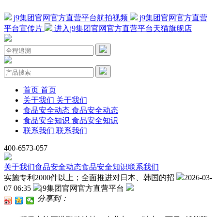
j9集团官网官方直营平台航拍视频
j9集团官网官方直营
平台宣传片
进入j9集团官网官方直营平台天猫旗舰店
首页
首页
关于我们
关于我们
食品安全动态
食品安全动态
食品安全知识
食品安全知识
联系我们
联系我们
400-6573-057
关于我们
食品安全动态
食品安全知识
联系我们
实施专利2000件以上；全面推进对日本、韩国的招
2026-03-
07 06:35
j9集团官网官方直营平台
分享到：