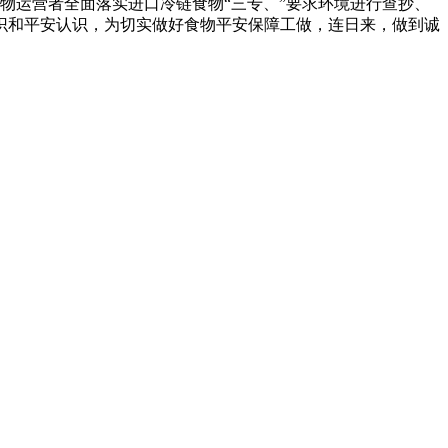
食物运营者全面落实进口冷链食物“三专、”要求环境进行查抄、
识和平安认识，为切实做好食物平安保障工做，连日来，做到诚